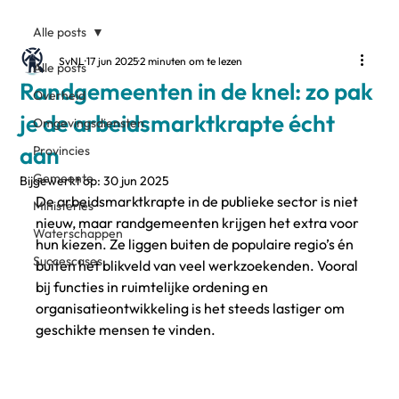
Alle posts
SvNL
17 jun 2025
2 minuten om te lezen
Alle posts
Randgemeenten in de knel: zo pak
Overheid
je de arbeidsmarktkrapte écht
Omgevingsdiensten
aan
Provincies
Gemeente
Bijgewerkt op:
30 jun 2025
De arbeidsmarktkrapte in de publieke sector is niet 
Ministeries
nieuw, maar randgemeenten krijgen het extra voor 
Waterschappen
hun kiezen. Ze liggen buiten de populaire regio’s én 
Succescases
buiten het blikveld van veel werkzoekenden. Vooral 
bij functies in ruimtelijke ordening en 
organisatieontwikkeling is het steeds lastiger om 
geschikte mensen te vinden.