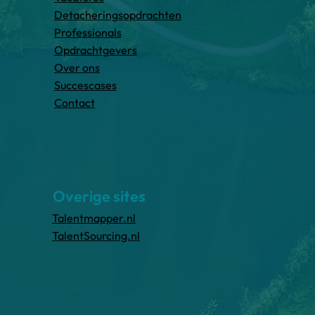
Detacheringsopdrachten
Professionals
Opdrachtgevers
Over ons
Succescases
Contact
Overige sites
Talentmapper.nl
TalentSourcing.nl