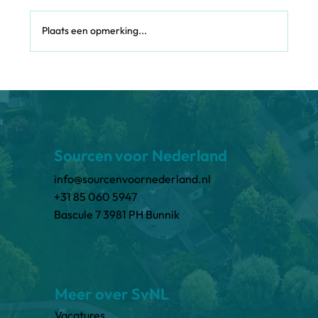
Plaats een opmerking...
Van diploma naar doeners: skills-based
werven in de publieke sector
Sourcen voor Nederland
info@sourcenvoornederland.nl
+31 85 060 5947
Bascule 7 3981 PH Bunnik
Meer over SvNL
Vacatures