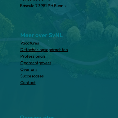
Bascule 7 3981 PH Bunnik
Meer over SvNL
Vacatures
Detacheringsopdrachten
Professionals
Opdrachtgevers
Over ons
Succescases
Contact
Overige sites