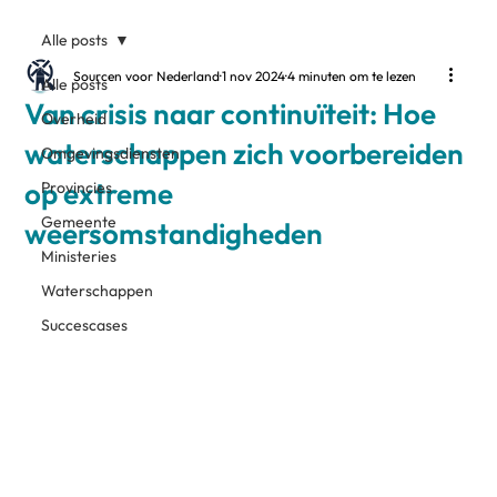
Alle posts
Sourcen voor Nederland
1 nov 2024
4 minuten om te lezen
Alle posts
Van crisis naar continuïteit: Hoe
Overheid
waterschappen zich voorbereiden
Omgevingsdiensten
op extreme
Provincies
Gemeente
weersomstandigheden
Ministeries
Waterschappen
Succescases