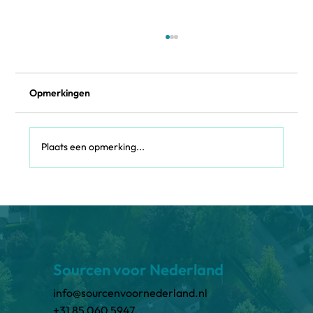
Opmerkingen
Plaats een opmerking...
AI in de Dijk: Hoe kunstmatige
intelligentie waterbeheer radicaal
verandert en wat dat betekent voor
werving
Sourcen voor Nederland
info@sourcenvoornederland.nl
+31 85 060 5947