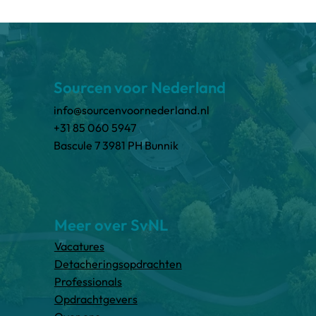
Sourcen voor Nederland
info@sourcenvoornederland.nl
+31 85 060 5947
Bascule 7 3981 PH Bunnik
Meer over SvNL
Vacatures
Detacheringsopdrachten
Professionals
Opdrachtgevers