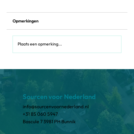
Opmerkingen
Plaats een opmerking...
Waarom omgevingsdiensten moeten
investeren in communicatie-experts om
milieubewustzijn te vergroten
Sourcen voor Nederland
info@sourcenvoornederland.nl
+31 85 060 5947
Bascule 7 3981 PH Bunnik