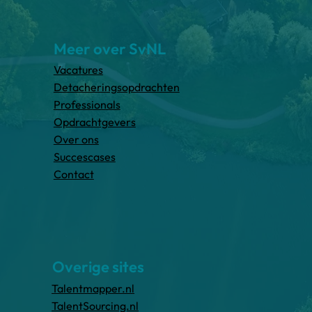
Meer over SvNL
Vacatures
Detacheringsopdrachten
Professionals
Opdrachtgevers
Over ons
Succescases
Contact
Overige sites
Talentmapper.nl
TalentSourcing.nl