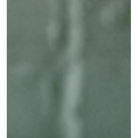
Skills-based werven draait om het selecteren op kunnen in
plaats van op diploma’s of ervaring. Juist in de publieke
sector zorgt dit voor betere matches, diversere teams en
hogere betrokkenheid. Ontdek hoe overheidsorganisaties
hiermee aan de slag kunnen.