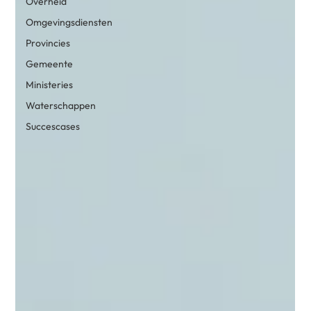
Overheid
Omgevingsdiensten
Provincies
Gemeente
Ministeries
Waterschappen
Succescases