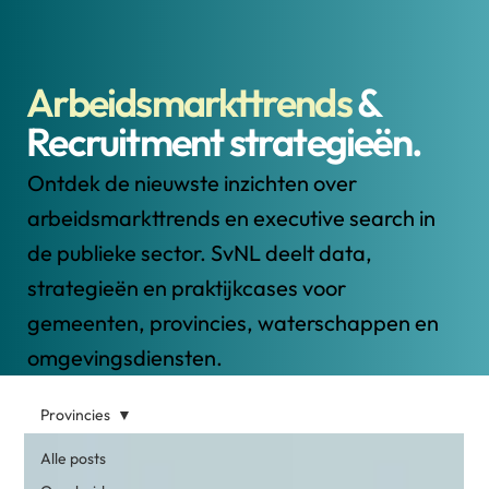
Arbeidsmarkttrends
&
Recruitment strategieën.
Ontdek de nieuwste inzichten over
arbeidsmarkttrends en executive search in
de publieke sector. SvNL deelt data,
strategieën en praktijkcases voor
gemeenten, provincies, waterschappen en
omgevingsdiensten.
Provincies
Alle posts