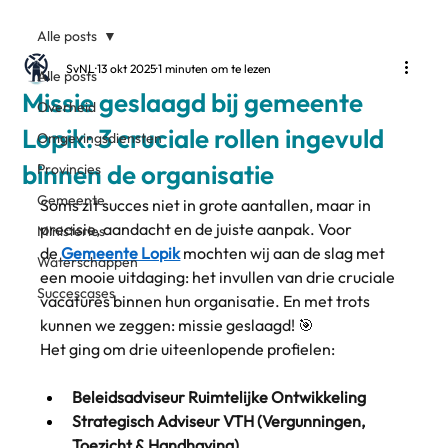
Alle posts
SvNL
13 okt 2025
1 minuten om te lezen
Alle posts
Missie geslaagd bij gemeente
Overheid
Lopik: 3 cruciale rollen ingevuld
Omgevingsdiensten
binnen de organisatie
Provincies
Gemeente
Soms zit succes niet in grote aantallen, maar in 
precisie, aandacht en de juiste aanpak. Voor 
Ministeries
de
Gemeente Lopik
mochten wij aan de slag met 
Waterschappen
een mooie uitdaging: het invullen van drie cruciale 
Succescases
vacatures binnen hun organisatie. En met trots 
kunnen we zeggen: missie geslaagd! 🎯
Het ging om drie uiteenlopende profielen:
Beleidsadviseur Ruimtelijke Ontwikkeling
Strategisch Adviseur VTH (Vergunningen, 
Toezicht & Handhaving)