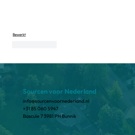
Bewerkt
Like
Reageren
Sourcen voor Nederland
info@sourcenvoornederland.nl
+31 85 060 5947
Bascule 7 3981 PH Bunnik