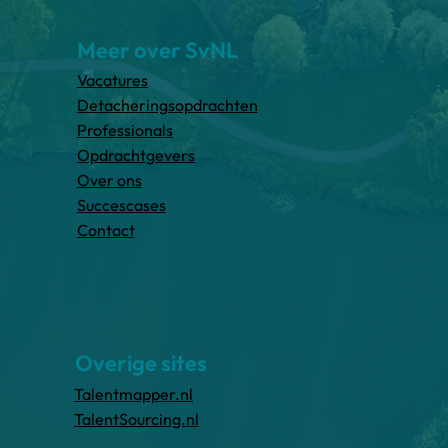
Meer over SvNL
Vacatures
Detacheringsopdrachten
Professionals
Opdrachtgevers
Over ons
Succescases
Contact
Overige sites
Talentmapper.nl
TalentSourcing.nl