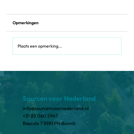
Opmerkingen
Plaats een opmerking...
Van diploma naar doeners: skills-based
werven in de publieke sector
Sourcen voor Nederland
info@sourcenvoornederland.nl
+31 85 060 5947
Bascule 7 3981 PH Bunnik