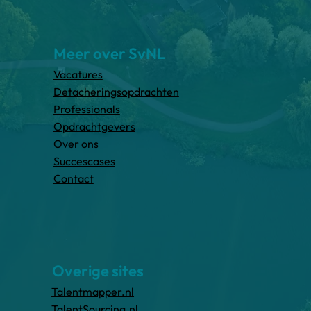
Meer over SvNL
Vacatures
Detacheringsopdrachten
Professionals
Opdrachtgevers
Over ons
Succescases
Contact
Overige sites
Talentmapper.nl
TalentSourcing.nl