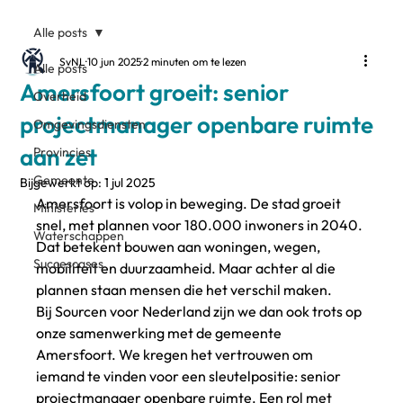
Alle posts
SvNL
10 jun 2025
2 minuten om te lezen
Alle posts
Amersfoort groeit: senior
Overheid
projectmanager openbare ruimte
Omgevingsdiensten
aan zet
Provincies
Gemeente
Bijgewerkt op:
1 jul 2025
Amersfoort is volop in beweging. De stad groeit 
Ministeries
snel, met plannen voor 180.000 inwoners in 2040. 
Waterschappen
Dat betekent bouwen aan woningen, wegen, 
Succescases
mobiliteit en duurzaamheid. Maar achter al die 
plannen staan mensen die het verschil maken.
Bij Sourcen voor Nederland zijn we dan ook trots op 
onze samenwerking met de gemeente 
Amersfoort. We kregen het vertrouwen om 
iemand te vinden voor een sleutelpositie: senior 
projectmanager openbare ruimte. Een rol met 